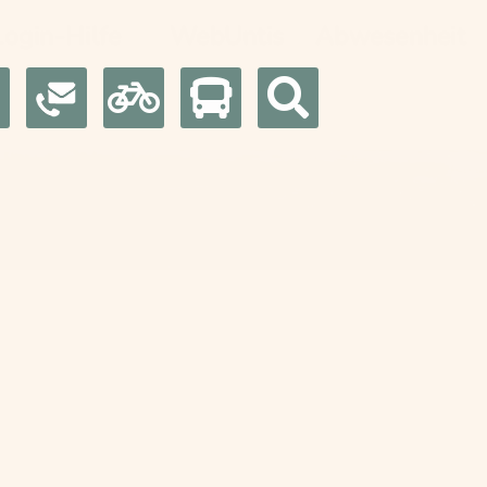
Login-Hilfe
WebUntis
Abwesenheit