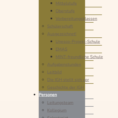
Mittelstufe
Oberstufe
Vorbereitungsklassen
Schülerschaft
Ausgezeichnet!
Unesco-Projekt-Schule
EMAS
MINT-freundliche Schule
Aufgabenstunden
Leitbild
Die IGH stellt sich vor
Geschichte der IGH
Personen
Leitungsteam
Kollegium
Sekretariat