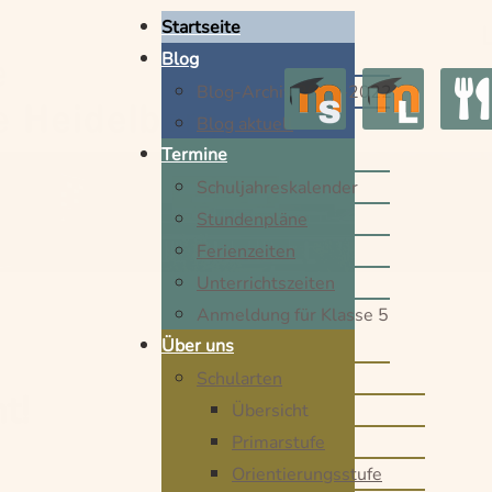
Startseite
Blog
Blog-Archiv 2014-2022
Blog aktuell
Termine
Schuljahreskalender
Stundenpläne
Ferienzeiten
Unterrichtszeiten
Anmeldung für Klasse 5
Über uns
Schularten
t!
Übersicht
Primarstufe
Orientierungsstufe