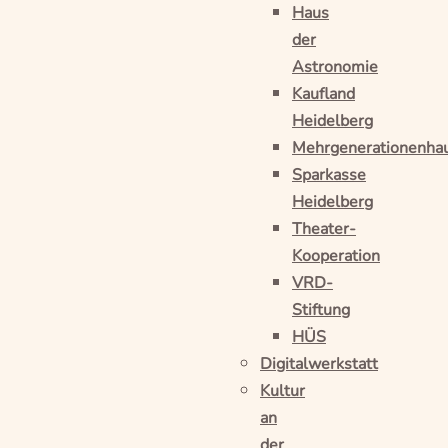
Haus
der
Astronomie
Kaufland
Heidelberg
Mehrgenerationenha
Sparkasse
Heidelberg
Theater-
Kooperation
VRD-
Stiftung
HÜS
Digitalwerkstatt
Kultur
an
der