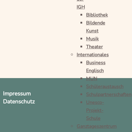
IGH
Bibliothek
Bildende
Kunst
Musik
Theater
Internationales
Business
Englisch
MUN
Schüleraustausch
Impressum
Schulpartnerschaften
Datenschutz
Unesco-
Projekt-
Schule
Ganztageszentrum