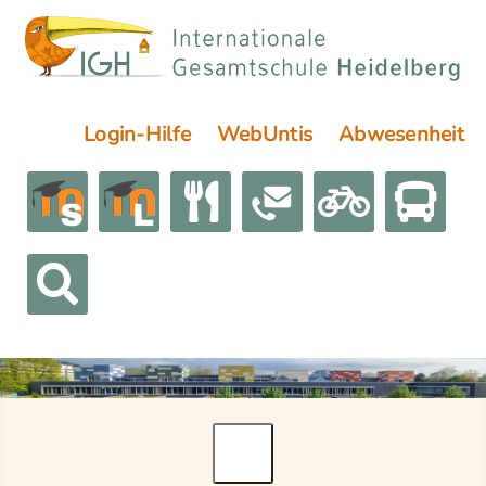
Login-Hilfe
WebUntis
Abwesenheit