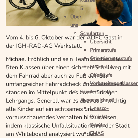
Klasse
5
Über
uns
Schularten
Vom 4. bis 6. Oktober war der ADFC Gast in
Übersicht
der IGH-RAD-AG Werkstatt.
Primarstufe
Orientierungsstufe
Michael Fröhlich und sein Team klärten alle
Mittelstufe
5ten Klassen über einen sicheren Schulweg mit
Oberstufe
dem Fahrrad aber auch zu Fuß auf. Ein
Vorbereitungsklasse
umfangreicher Fahrradcheck und Helmcheck
Schülerschaft
standen im Mittelpunkt des zweistündigen
Ausgezeichnet!
Lehrgangs. Generell war es aber auch wichtig
Unesco-
alle Kinder auf ein achtsames und
Projekt-
vorausschauendes Verhalten hinzuweisen,
Schule
indem klassische Unfallsituationen in der Stadt
EMAS
am Whiteboard analysiert wurden.