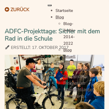
ZURÜCK
Startseite
Blog
Blog-
ADFC-Projekttage: Sicher mit dem
Archiv
Rad in die Schule
2014-
2022
ERSTELLT: 17. OKTOBER 2017
Blog
aktuell
Termine
Schuljahreskalender
Stundenpläne
Ferienzeiten
Unterrichtszeiten
Anmeldung
für