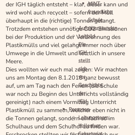
MINT-
der IGH täglich entsteht – klar, dieser kann und
freundliche
wird wohl auch recycelt – sofern der Müll
Schule
überhaupt in die (richtige) Tonnen gelangt.
Aufgabenstunden
Trotzdem entstehen unnötige CO2-Emissionen
Leitbild
bei der Produktion und der Verbrennung des
Die
Plastikmülls und viel gelangt immer noch über
IGH
Umwege in die Umwelt und letztlich in unsere
stellt
Meere.
sich
Dies wollten wir euch mal zeigen: Wir machten
vor
uns am Montag den 8.1.2018 ganz bewusst
Geschichte
auf, um am Tag nach den Ferien (die Schule
der
war noch zu Beginn des Unterrichts vollständig
IGH
gereinigt) nach einem Vormittag Unterricht
Personen
Plastikmüll zu sammeln, welcher eben nicht in
Leitungsteam
die Tonnen gelangt, sondern einfach so im
Kollegium
Schulhaus und dem Schulhof zu finden war.
Sekretariat
Erschrocken stellten wir fest, dass nach nur