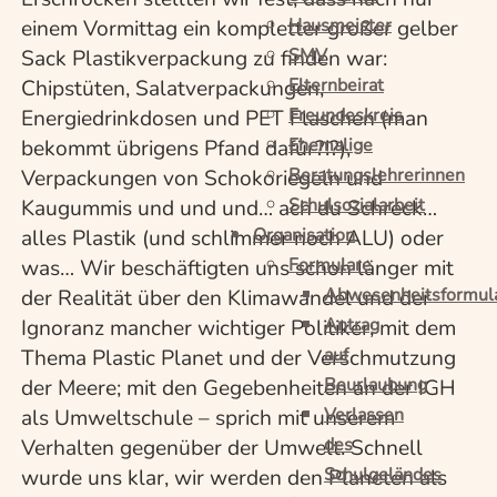
Hausmeister
einem Vormittag ein kompletter großer gelber
SMV
Sack Plastikverpackung zu finden war:
Elternbeirat
Chipstüten, Salatverpackungen,
Freundeskreis
Energiedrinkdosen und PET Flaschen (man
Ehemalige
bekommt übrigens Pfand dafür?!?),
Beratungslehrerinnen
Verpackungen von Schokoriegeln und
Schulsozialarbeit
Kaugummis und und und… ach du Schreck…
Organisation
alles Plastik (und schlimmer noch ALU) oder
Formulare
was… Wir beschäftigten uns schon länger mit
Abwesenheitsformul
der Realität über den Klimawandel und der
Antrag
Ignoranz mancher wichtiger Politiker; mit dem
auf
Thema Plastic Planet und der Verschmutzung
Beurlaubung
der Meere; mit den Gegebenheiten an der IGH
Verlassen
als Umweltschule – sprich mit unserem
des
Verhalten gegenüber der Umwelt. Schnell
Schulgeländes
wurde uns klar, wir werden den Planeten als