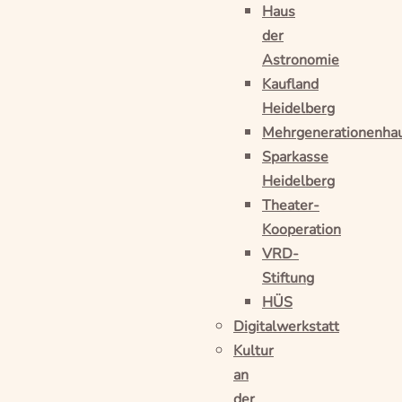
Haus
der
Astronomie
Kaufland
Heidelberg
Mehrgenerationenha
Sparkasse
Heidelberg
Theater-
Kooperation
VRD-
Stiftung
HÜS
Digitalwerkstatt
Kultur
an
der