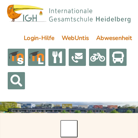
Login-Hilfe
WebUntis
Abwesenheit