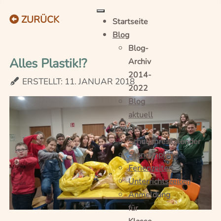
ZURÜCK
Startseite
Blog
Blog-
Alles Plastik!?
Archiv
2014-
ERSTELLT: 11. JANUAR 2018
2022
Blog
aktuell
Termine
Schuljahreskalender
Stundenpläne
Ferienzeiten
Unterrichtszeiten
Anmeldung
für