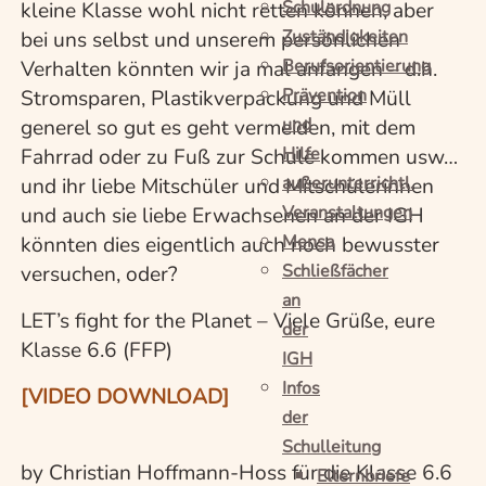
Schulordnung
kleine Klasse wohl nicht retten können, aber
Zuständigkeiten
bei uns selbst und unserem persönlichen
Berufsorientierung
Verhalten könnten wir ja mal anfangen – d.h.
Prävention
Stromsparen, Plastikverpackung und Müll
und
generel so gut es geht vermeiden, mit dem
Hilfe
Fahrrad oder zu Fuß zur Schule kommen usw…
außerunterrichtl.
und ihr liebe Mitschüler und Mitschülerinnen
Veranstaltungen
und auch sie liebe Erwachsenen an der IGH
Mensa
könnten dies eigentlich auch noch bewusster
Schließfächer
versuchen, oder?
an
LET’s fight for the Planet – Viele Grüße, eure
der
Klasse 6.6 (FFP)
IGH
Infos
[VIDEO DOWNLOAD]
der
Schulleitung
by Christian Hoffmann-Hoss für die Klasse 6.6
Elternbriefe