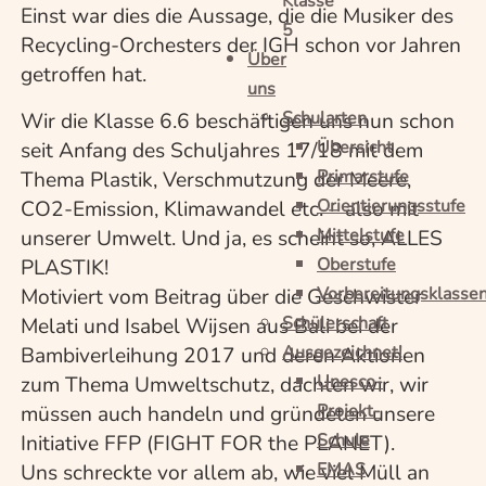
Klasse
Einst war dies die Aussage, die die Musiker des
5
Recycling-Orchesters der IGH schon vor Jahren
Über
getroffen hat.
uns
Schularten
Wir die Klasse 6.6 beschäftigen uns nun schon
Übersicht
seit Anfang des Schuljahres 17/18 mit dem
Primarstufe
Thema Plastik, Verschmutzung der Meere,
Orientierungsstufe
CO2-Emission, Klimawandel etc. – also mit
Mittelstufe
unserer Umwelt. Und ja, es scheint so, ALLES
Oberstufe
PLASTIK!
Vorbereitungsklasse
Motiviert vom Beitrag über die Geschwister
Schülerschaft
Melati und Isabel Wijsen aus Bali bei der
Ausgezeichnet!
Bambiverleihung 2017 und deren Aktionen
Unesco-
zum Thema Umweltschutz, dachten wir, wir
Projekt-
müssen auch handeln und gründeten unsere
Schule
Initiative FFP (FIGHT FOR the PLANET).
EMAS
Uns schreckte vor allem ab, wie viel Müll an