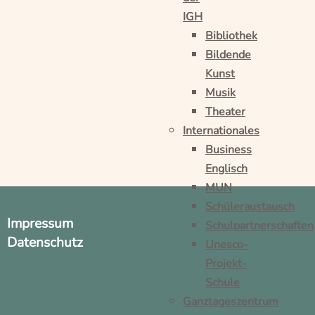
IGH
Bibliothek
Bildende
Kunst
Musik
Theater
Internationales
Business
Englisch
MUN
Schüleraustausch
Impressum
Schulpartnerschaften
Datenschutz
Unesco-
Projekt-
Schule
Ganztageszentrum