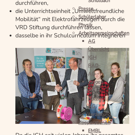
Schuldach
durchführen,
Presse
die Unterrichtseinheit „Umweltfreundliche
Schülerlabor
Mobilität“ mit Elektrofahrzeugen durch die
Physik
VRD Stiftung durchführen lassen,
Arbeitsgemeinschaften
dasselbe in ihr Schulcurriculum integrieren
AG
Übersicht
IGH
RAD-
AG
Jungen
AG
Kletter
AG
Schülerzeitung
Kooperationen
EMBL