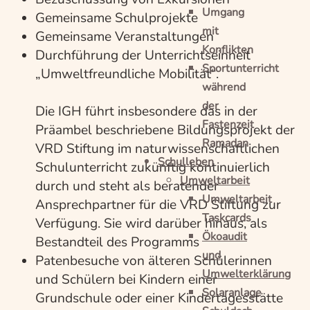
Umgang
Gemeinsame Schulprojekte
mit
Gemeinsame Veranstaltungen
Konflikten
Durchführung der Unterrichtseinheit
Sportunterricht
„Umweltfreundliche Mobilität“.
während
der
Die IGH führt insbesondere das in der
Fastenzeit
Präambel beschriebene Bildungsprojekt der
Ramadan
VRD Stiftung im naturwissenschaftlichen
Schulleben
Schulunterricht zukünftig kontinuierlich
Umweltarbeit
durch und steht als beratender
Umweltarbeit
Ansprechpartner für die VRD Stiftung zur
Taskcards
Verfügung. Sie wird darüber hinaus, als
Ökoaudit
Bestandteil des Programms
und
Patenbesuche von älteren Schülerinnen
Umwelterklärung
und Schülern bei Kindern einer
Solaranlage
Grundschule oder einer Kindertagesstätte