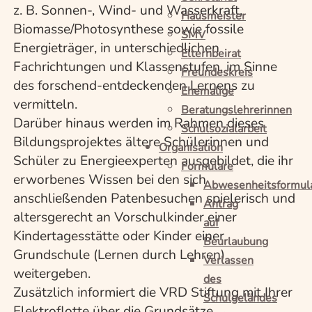
z. B. Sonnen-, Wind- und Wasserkraft,
Hausmeister
Biomasse/Photosynthese sowie fossile
SMV
Energieträger, in unterschiedlichen
Elternbeirat
Fachrichtungen und Klassenstufen, im Sinne
Freundeskreis
des forschend-entdeckenden Lernens zu
Ehemalige
vermitteln.
Beratungslehrerinnen
Darüber hinaus werden im Rahmen dieses
Schulsozialarbeit
Bildungsprojektes ältere Schülerinnen und
Organisation
Schüler zu Energieexperten ausgebildet, die ihr
Formulare
erworbenes Wissen bei den sich
Abwesenheitsformul
anschließenden Patenbesuchen spielerisch und
Antrag
altersgerecht an Vorschulkinder einer
auf
Kindertagesstätte oder Kinder einer
Beurlaubung
Grundschule (Lernen durch Lehren)
Verlassen
weitergeben.
des
Zusätzlich informiert die VRD Stiftung mit Ihrer
Schulgeländes
Elektroflotte über die Grundsätze