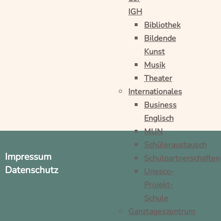
IGH
Bibliothek
Bildende
Kunst
Musik
Theater
Internationales
Business
Englisch
MUN
Schüleraustausch
Impressum
Schulpartnerschaften
Datenschutz
Unesco-
Projekt-
Schule
Ganztageszentrum