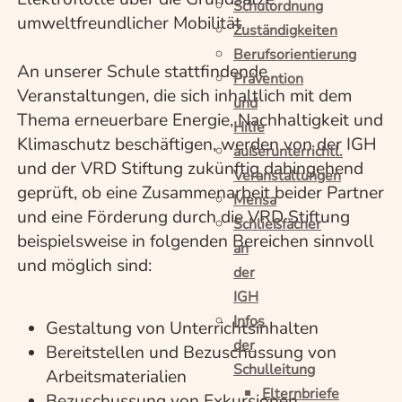
Schulordnung
umweltfreundlicher Mobilität.
Zuständigkeiten
Berufsorientierung
An unserer Schule stattfindende
Prävention
Veranstaltungen, die sich inhaltlich mit dem
und
Thema erneuerbare Energie, Nachhaltigkeit und
Hilfe
Klimaschutz beschäftigen, werden von der IGH
außerunterrichtl.
und der VRD Stiftung zukünftig dahingehend
Veranstaltungen
geprüft, ob eine Zusammenarbeit beider Partner
Mensa
und eine Förderung durch die VRD Stiftung
Schließfächer
beispielsweise in folgenden Bereichen sinnvoll
an
und möglich sind:
der
IGH
Infos
Gestaltung von Unterrichtsinhalten
der
Bereitstellen und Bezuschussung von
Schulleitung
Arbeitsmaterialien
Elternbriefe
Bezuschussung von Exkursionen