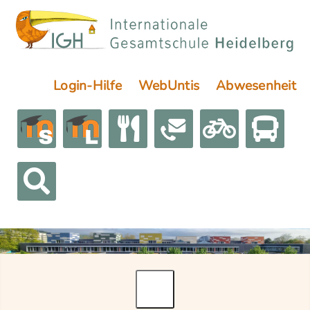
Login-Hilfe
WebUntis
Abwesenheit