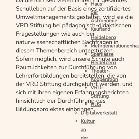
Da die IGH seit vielen Jahren ihr gesamtes
Haus
Schulleben auf der Basis eines zertifiziertes
der
Umweltmanagements gestaltet, wird sie die
Astronomie
VRD Stiftung bei pädagogisch-didaktischen
Kaufland
Fragestellungen wie auch bei
Heidelberg
naturwissenschaftlichen Sachfragen in
Mehrgenerationenha
diesem Themenbereich unterstützen.
Sparkasse
Sofern möglich, wird unsere Schule auch
Heidelberg
Räumlichkeiten zur Durchführung von
Theater-
Lehrerfortbildungen bereitstellen, die von
Kooperation
der VRD Stiftung durchgeführt werden, und
VRD-
sich mit ihren eigenen Erfahrungsberichten
Stiftung
hinsichtlich der Durchführung des
HÜS
Bildungsprojektes einbringen.
Digitalwerkstatt
Kultur
an
der