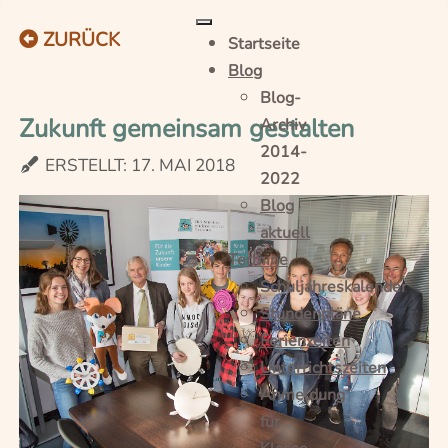
ZURÜCK
Startseite
Blog
Blog-
Zukunft gemeinsam gestalten
Archiv
2014-
ERSTELLT: 17. MAI 2018
2022
Blog
aktuell
Termine
Schuljahreskalender
Stundenpläne
Ferienzeiten
Unterrichtszeiten
Anmeldung
für