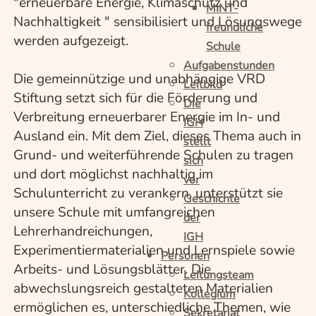
"erneuerbare Energie, Klimaschutz und
MINT-
Nachhaltigkeit " sensibilisiert und Lösungswege
freundliche
werden aufgezeigt.
Schule
Aufgabenstunden
Die gemeinnützige und unabhängige VRD
Leitbild
Stiftung setzt sich für die Förderung und
Die
Verbreitung erneuerbarer Energie im In- und
IGH
Ausland ein. Mit dem Ziel, dieses Thema auch in
stellt
Grund- und weiterführende Schulen zu tragen
sich
und dort möglichst nachhaltig im
vor
Schulunterricht zu verankern, unterstützt sie
Geschichte
unsere Schule mit umfangreichen
der
Lehrerhandreichungen,
IGH
Experimentiermaterialien und Lernspiele sowie
Personen
Arbeits- und Lösungsblätter. Die
Leitungsteam
abwechslungsreich gestalteten Materialien
Kollegium
ermöglichen es, unterschiedliche Themen, wie
Sekretariat