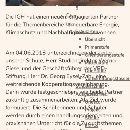
Klasse
5
Über
Die IGH hat einen neuen, engagierten Partner
uns
für die Themenbereiche "erneuerbare Energie,
Schularten
Klimaschutz und Nachhaltigkeit " gewonnen.
Übersicht
Primarstufe
Am 04.06.2018 unterzeichneten der Leiter
Orientierungsstufe
unserer Schule, Herr Studiendirektor Werner
Mittelstufe
Giese, und der Geschäftsführer der VRD-
Oberstufe
Stiftung, Herr Dr. Georg Eysel-Zahl, eine
Vorbereitungsklasse
weitreichende Kooperationsvereinbarung.
Schülerschaft
Darin wurde festgeschrieben, wie beide Partner
Ausgezeichnet!
zukünftig zusammenarbeiten. Als Ziel wurde
Unesco-
formuliert: Die Schülerinnen und Schüler
Projekt-
werden durch einen handlungsorientierten und
Schule
praxisnahen Unterricht für die Zukunftsthemen
EMAS