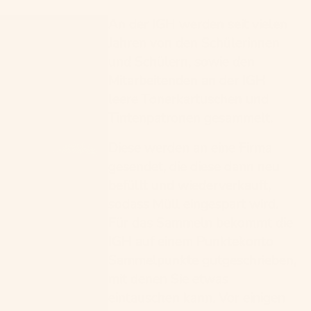
An der IGH werden seit vielen
Jahren von den Schülerinnen
und Schülern, sowie den
Mitarbeitenden an der IGH
leere Tonerkartuschen und
Tintenpatronen gesammelt.
Diese werden an eine Firma
gesendet, die diese dann neu
befüllt und wiederverkauft,
sodass Müll eingespart wird.
Für das Sammeln bekommt die
IGH auf einem Punktekonto
Sammelpunkte gutgeschrieben,
mit denen Sie etwas
eintauschen kann. Vor einigen