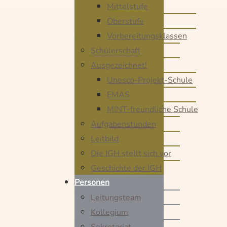
Mittelstufe
Oberstufe
Vorbereitungsklassen
Schülerschaft
Ausgezeichnet!
Unesco-Projekt-Schule
EMAS
MINT-freundliche Schule
Aufgabenstunden
Leitbild
Die IGH stellt sich vor
Geschichte der IGH
Personen
Leitungsteam
Kollegium
Sekretariat