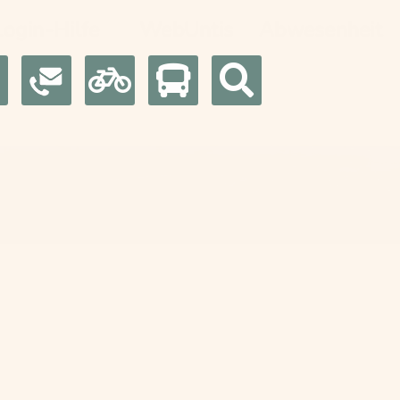
Login-Hilfe
WebUntis
Abwesenheit