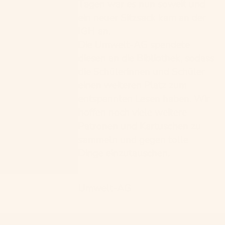
Tagen war es nun soweit und
ein neuer Sitzsack kam an der
IGH an.
Die Umwelt-AG spendete
diesen an die Bibliothek, sodass
die Schülerinnen und Schüler
einen weiteren Platz zum
entspannten Lesen haben. Wir
hoffen noch viele weitere
Patronen und Kartuschen zu
sammeln und gegen tolle
Dinge einzutauschen.
Umwelt-AG