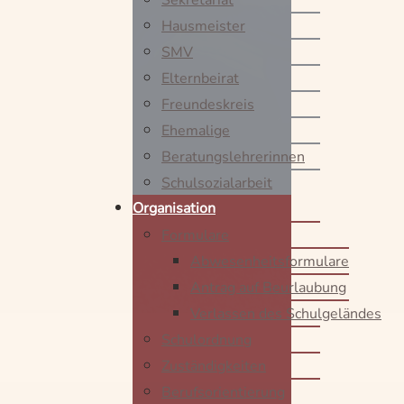
Hausmeister
SMV
Elternbeirat
Freundeskreis
Ehemalige
Beratungslehrerinnen
Schulsozialarbeit
Organisation
Formulare
Abwesenheitsformulare
Antrag auf Beurlaubung
Verlassen des Schulgeländes
Schulordnung
Zuständigkeiten
Berufsorientierung