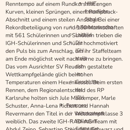
MINT-
Renntempo auf einem Rundkurs mit engen
freundliche
Kurven, kleinen Sprüngen, einem Pumptrack-
Schule
Abschnitt und einem steilen Anstieg. Bei einer
Aufgabenstunden
Rekordbeteiligung von rund 150 Mannschaften
Leitbild
mit 561 Schülerinnen und Schülern trieben die
Die
IGH-Schülerinnen und Schüler hochmotiviert
IGH
den Puls bis zum Anschlag, um ihr Staffelteam
stellt
am Ende möglichst weit nach vorne zu bringen.
sich
Das vom Ausrichter SV Reudern gestaltete
vor
Wettkampfgelände glich bei hohen
Geschichte
Temperaturen einem Hexenkessel. Beim ersten
der
Rennen, dem Regionalentscheid des RP
IGH
Karlsruhe holten sich Jule Malkemper, Marle
Personen
Schuster, Anna-Lena Richert und Hannah
Leitungsteam
Revermann den Titel in der Wettkampfklasse 3
Kollegium
weiblich. Das zweite IGH-RAD-AG-Team mit
Sekretariat
Abdul Zeino, Sebastian Stein, Nils Schwarz und