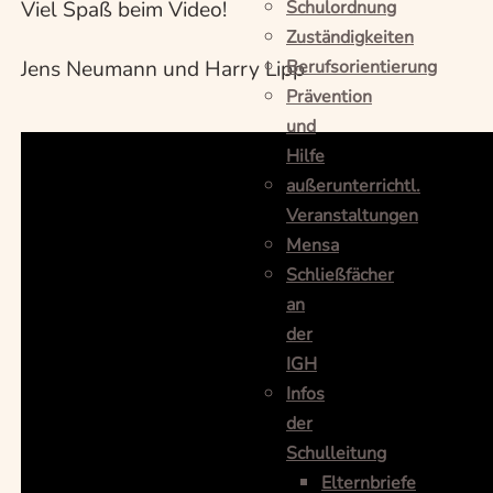
Schulordnung
Viel Spaß beim Video!
Zuständigkeiten
Berufsorientierung
Jens Neumann und Harry Lipp
Prävention
und
Hilfe
außerunterrichtl.
Veranstaltungen
Mensa
Schließfächer
an
der
IGH
Infos
der
Schulleitung
Elternbriefe