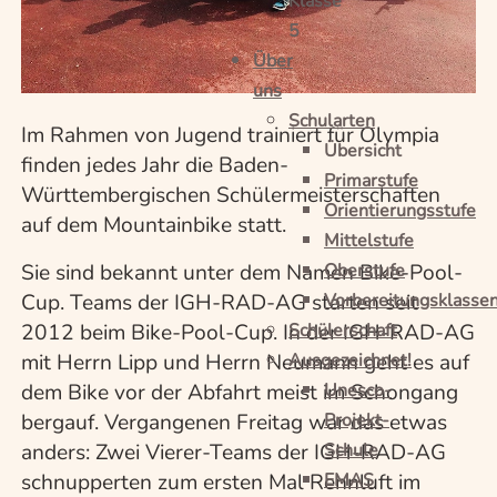
Klasse
5
Über
uns
Schularten
Im Rahmen von Jugend trainiert für Olympia
Übersicht
finden jedes Jahr die Baden-
Primarstufe
Württembergischen Schülermeisterschaften
Orientierungsstufe
auf dem Mountainbike statt.
Mittelstufe
Oberstufe
Sie sind bekannt unter dem Namen Bike-Pool-
Vorbereitungsklasse
Cup. Teams der IGH-RAD-AG starten seit
Schülerschaft
2012 beim Bike-Pool-Cup. In der IGH-RAD-AG
Ausgezeichnet!
mit Herrn Lipp und Herrn Neumann geht es auf
Unesco-
dem Bike vor der Abfahrt meist im Schongang
Projekt-
bergauf. Vergangenen Freitag war das etwas
Schule
anders: Zwei Vierer-Teams der IGH-RAD-AG
EMAS
schnupperten zum ersten Mal Rennluft im