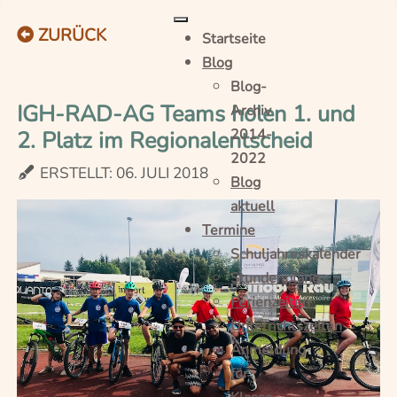
ZURÜCK
Startseite
Blog
Blog-
IGH-RAD-AG Teams holen 1. und
Archiv
2. Platz im Regionalentscheid
2014-
2022
ERSTELLT: 06. JULI 2018
Blog
aktuell
Termine
Schuljahreskalender
Stundenpläne
Ferienzeiten
Unterrichtszeiten
Anmeldung
für