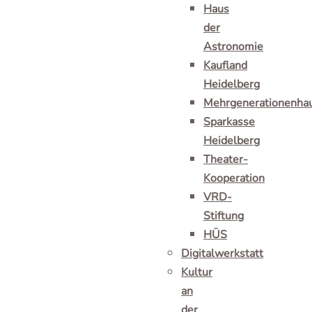
Haus
der
Astronomie
Kaufland
Heidelberg
Mehrgenerationenha
Sparkasse
Heidelberg
Theater-
Kooperation
VRD-
Stiftung
HÜS
Digitalwerkstatt
Kultur
an
der