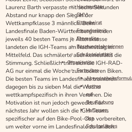
Hausmeister
Laurenz Barth verpasste mit sechs Sekunden
SMV
Abstand nur knapp den Sieg in der
Elternbeirat
Wettkampfklasse 3 männlich. Beim
Freundeskreis
Landesfinale Baden-Württemberg mit den
Ehemalige
jeweils 40 besten Teams je Altersklasse
Beratungslehrerinnen
landeten die IGH-Teams am Nachmittag im
Schulsozialarbeit
Mittelfeld. Das schmälerte aber keinesfalls die
Organisation
Stimmung. Schließlich trifft sich die IGH-RAD-
Formulare
AG nur einmal die Woche zum lockeren Biken.
Abwesenheitsformul
Die besten Teams im Landesfinale trainieren
Antrag
dagegen bis zu sieben Mal die Woche
auf
wettkampfspezifisch in ihren Vereinen. Die
Beurlaubung
Motivation ist nun jedoch geweckt. Für
Verlassen
nächstes Jahr wollen sich die IGH-Teams
des
spezifischer auf den Bike-Pool-Cup vorbereiten,
Schulgeländes
um weiter vorne im Landesfinale zu landen.