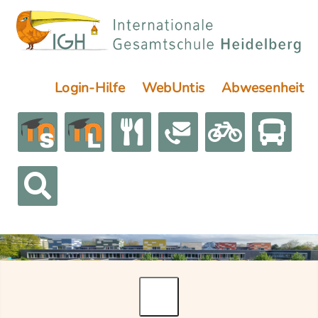
Login-Hilfe
WebUntis
Abwesenheit