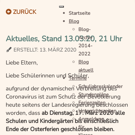
ZURÜCK
Startseite
Blog
Blog-
Aktuelles, Stand 13.03.20, 21 Uhr
Archiv
2014-
ERSTELLT: 13. MÄRZ 2020
2022
Liebe Eltern,
Blog
aktuell
Liebe Schülerinnen und Schüler,
Termine
Schuljahreskalender
aufgrund der dynamischen Verbreitung des
Stundenpläne
Coronavirus ist zum Schutz der Bevölkerung
Ferienzeiten
heute seitens der Landesregierung beschlossen
Unterrichtszeiten
worden, dass
ab Dienstag, 17. März 2020 alle
Anmeldung
Schulen und Kindergärten bis einschließlich
für
Ende der Osterferien geschlossen bleiben.