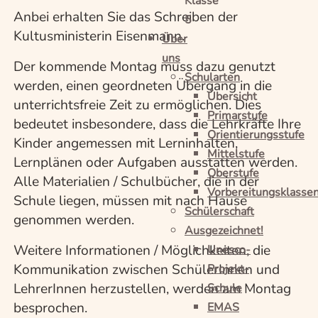
Klasse
Anbei erhalten Sie das Schreiben der
5
Kultusministerin Eisenmann.
Über
uns
Der kommende Montag muss dazu genutzt
Schularten
werden, einen geordneten Übergang in die
Übersicht
unterrichtsfreie Zeit zu ermöglichen. Dies
Primarstufe
bedeutet insbesondere, dass die Lehrkräfte Ihre
Orientierungsstufe
Kinder angemessen mit Lerninhalten,
Mittelstufe
Lernplänen oder Aufgaben ausstatten werden.
Oberstufe
Alle Materialien / Schulbücher, die in der
Vorbereitungsklasse
Schule liegen, müssen mit nach Hause
Schülerschaft
genommen werden.
Ausgezeichnet!
Weitere Informationen / Möglichkeiten, die
Unesco-
Kommunikation zwischen SchülerInnen und
Projekt-
LehrerInnen herzustellen, werden am Montag
Schule
besprochen.
EMAS