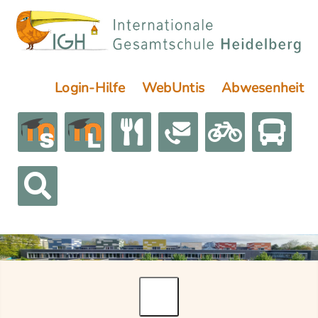
Login-Hilfe
WebUntis
Abwesenheit