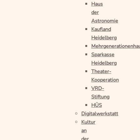
Haus
der
Astronomie
Kaufland
Heidelberg
Mehrgenerationenha
Sparkasse
Heidelberg
Theater-
Kooperation
VRD-
Stiftung
HÜS
Digitalwerkstatt
Kultur
an
der