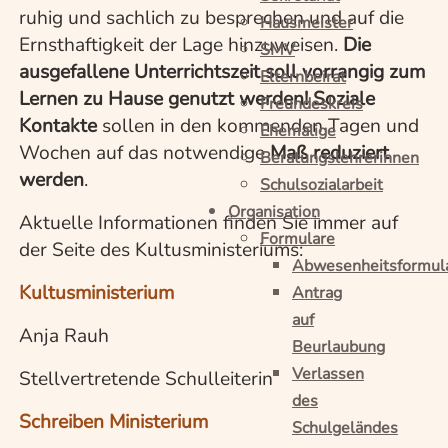
ruhig und sachlich zu besprechen und auf die
Hausmeister
Ernsthaftigkeit der Lage hinzuweisen.
Die
SMV
ausgefallene Unterrichtszeit soll vorrangig zum
Elternbeirat
Lernen zu Hause genutzt werden!
Soziale
Freundeskreis
Kontakte
sollen in den kommenden Tagen und
Ehemalige
Wochen auf das notwendige
Maß reduziert
Beratungslehrerinnen
werden
.
Schulsozialarbeit
Organisation
Aktuelle Informationen finden Sie immer auf
Formulare
der Seite des Kultusministeriums:
Abwesenheitsformul
Kultusministerium
Antrag
auf
Anja Rauh
Beurlaubung
Verlassen
Stellvertretende Schulleiterin
des
Schreiben Ministerium
Schulgeländes