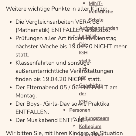
MINT-
Weitere wichtige Punkte in aller Kürze:
freundliche
Schule
Die Vergleichsarbeiten VERA 08
Aufgabenstunden
(Mathematik) ENTFALLEN ersatzlos.
Leitbild
Prüfungen aller Art finden ab Dienstag
Die
nächster Woche bis 19.04.20 NICHT mehr
IGH
statt.
stellt
Klassenfahrten und sonstige
sich
außerunterrichtliche Veranstaltungen
vor
finden bis 19.04.20 NICHT statt.
Geschichte
Der Elternabend 05 / 06 ENTFÄLLT am
der
Montag.
IGH
Der Boys- /Girls-Day sowie Praktika
Personen
ENTFALLEN.
Leitungsteam
Der Musikabend ENTFÄLLT.
Kollegium
Wir bitten Sie, mit Ihren Kindern die Situation
Sekretariat