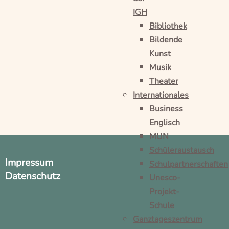
IGH
Bibliothek
Bildende
Kunst
Musik
Theater
Internationales
Business
Englisch
MUN
Schüleraustausch
Impressum
Schulpartnerschaften
Datenschutz
Unesco-
Projekt-
Schule
Ganztageszentrum