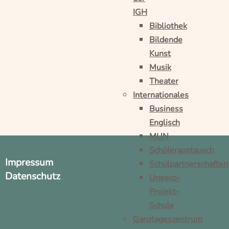
IGH
Bibliothek
Bildende
Kunst
Musik
Theater
Internationales
Business
Englisch
MUN
Schüleraustausch
Impressum
Schulpartnerschaften
Datenschutz
Unesco-
Projekt-
Schule
Ganztageszentrum