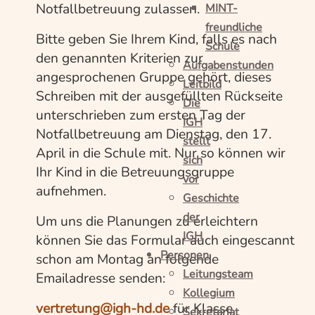
Notfallbetreuung zulassen.
MINT-
freundliche
Bitte geben Sie Ihrem Kind, falls es nach
Schule
den genannten Kriterien zur
Aufgabenstunden
angesprochenen Gruppe gehört, dieses
Leitbild
Schreiben mit der ausgefüllten Rückseite
Die
unterschrieben zum ersten Tag der
IGH
Notfallbetreuung am Dienstag, den 17.
stellt
April in die Schule mit. Nur so können wir
sich
Ihr Kind in die Betreuungsgruppe
vor
aufnehmen.
Geschichte
der
Um uns die Planungen zu erleichtern
IGH
können Sie das Formular auch eingescannt
Personen
schon am Montag an folgende
Leitungsteam
Emailadresse senden:
Kollegium
vertretung@igh-hd.de
für Klasse
Sekretariat