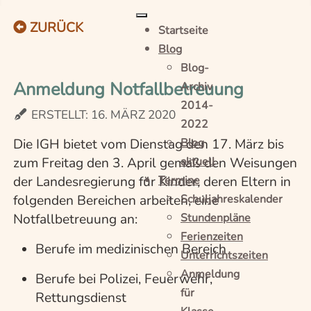
ZURÜCK
Startseite
Blog
Blog-
Anmeldung Notfallbetreuung
Archiv
2014-
ERSTELLT: 16. MÄRZ 2020
2022
Die IGH bietet vom Dienstag den 17. März bis
Blog
zum Freitag den 3. April gemäß den Weisungen
aktuell
der Landesregierung für Kinder, deren Eltern in
Termine
folgenden Bereichen arbeiten, eine
Schuljahreskalender
Notfallbetreuung an:
Stundenpläne
Ferienzeiten
Berufe im medizinischen Bereich
Unterrichtszeiten
Anmeldung
Berufe bei Polizei, Feuerwehr,
für
Rettungsdienst