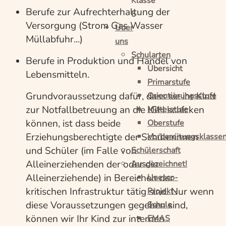
Klasse
Berufe zur Aufrechterhaltung der
5
Versorgung (Strom Gas Wasser
Über
Müllabfuhr...)
uns
Schularten
Berufe in Produktion und Handel von
Übersicht
Lebensmitteln.
Primarstufe
Grundvoraussetzung dafür, dass sie ihr Kind
Orientierungsstufe
zur Notfallbetreuung an die IGH schicken
Mittelstufe
können, ist dass beide
Oberstufe
Erziehungsberechtigte der Schülerinnen
Vorbereitungsklasse
und Schüler (im Falle von
Schülerschaft
Alleinerziehenden der oder die
Ausgezeichnet!
Alleinerziehende) in Bereichen der
Unesco-
kritischen Infrastruktur tätig sind. Nur wenn
Projekt-
diese Voraussetzungen gegeben sind,
Schule
können wir Ihr Kind zur internen
EMAS