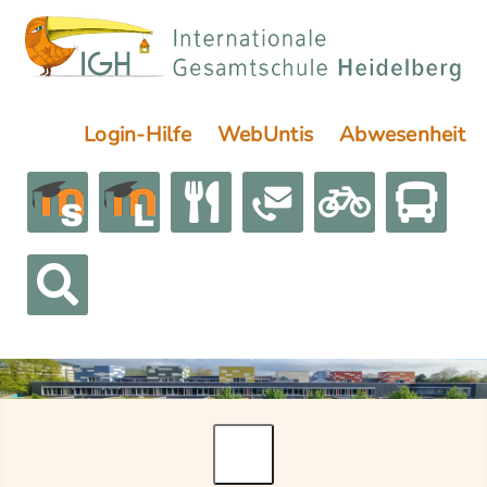
Login-Hilfe
WebUntis
Abwesenheit