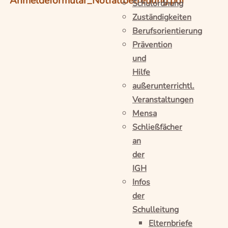
Anmeldeformular_Notfallbetreuung.pdf
Schulordnung
Zuständigkeiten
Berufsorientierung
Prävention
und
Hilfe
außerunterrichtl.
Veranstaltungen
Mensa
Schließfächer
an
der
IGH
Infos
der
Schulleitung
Elternbriefe