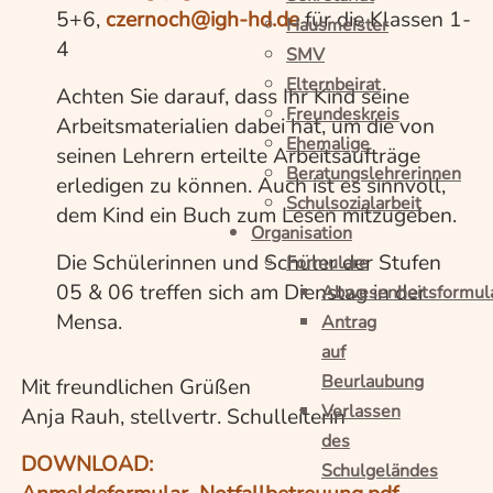
5+6,
czernoch@igh-hd.de
für die Klassen 1-
Hausmeister
4
SMV
Elternbeirat
Achten Sie darauf, dass Ihr Kind seine
Freundeskreis
Arbeitsmaterialien dabei hat, um die von
Ehemalige
seinen Lehrern erteilte Arbeitsaufträge
Beratungslehrerinnen
erledigen zu können. Auch ist es sinnvoll,
Schulsozialarbeit
dem Kind ein Buch zum Lesen mitzugeben.
Organisation
Die Schülerinnen und Schüler der Stufen
Formulare
05 & 06 treffen sich am Dienstag in der
Abwesenheitsformul
Mensa.
Antrag
auf
Beurlaubung
Mit freundlichen Grüßen
Verlassen
Anja Rauh, stellvertr. Schulleiterin
des
DOWNLOAD:
Schulgeländes