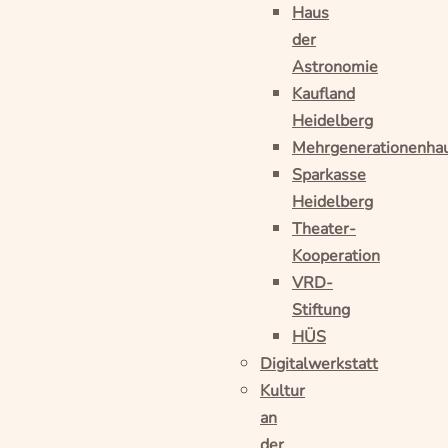
Haus
der
Astronomie
Kaufland
Heidelberg
Mehrgenerationenha
Sparkasse
Heidelberg
Theater-
Kooperation
VRD-
Stiftung
HÜS
Digitalwerkstatt
Kultur
an
der