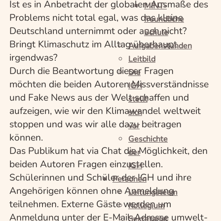
Ist es in Anbetracht der globalen Ausmaße des
MINT-
Problems nicht total egal, was das kleine
freundliche
Deutschland unternimmt oder auch nicht?
Schule
Bringt Klimaschutz im Alltag überhaupt
Aufgabenstunden
irgendwas?
Leitbild
Durch die Beantwortung dieser Fragen
Die
möchten die beiden Autoren Missverständnisse
IGH
und Fake News aus der Welt schaffen und
stellt
aufzeigen, wie wir den Klimawandel weltweit
sich
stoppen und was wir alle dazu beitragen
vor
können.
Geschichte
Das Publikum hat via Chat die Möglichkeit, den
der
beiden Autoren Fragen einzustellen.
IGH
Schülerinnen und Schüler der IGH und ihre
Personen
Angehörigen können ohne Anmeldung
Leitungsteam
teilnehmen. Externe Gäste werden um
Kollegium
Anmeldung unter der E-Mail-Adresse umwelt-
Sekretariat