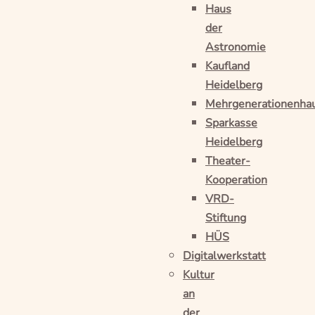
Haus
der
Astronomie
Kaufland
Heidelberg
Mehrgenerationenha
Sparkasse
Heidelberg
Theater-
Kooperation
VRD-
Stiftung
HÜS
Digitalwerkstatt
Kultur
an
der