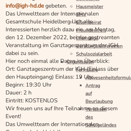
info@igh-hd.de
gebeten.
Hausmeister
Das Umweltteam der Internationalen
SMV
Gesamtschule Heidelberg lädt alle
Elternbeirat
Interessierten herzlich dazu ein, am Montag,
Freundeskreis
den 12. Dezember 2022, bei der gestreamten
Ehemalige
Veranstaltung im Ganztageszentrum der IGH
Beratungslehrerinnen
dabei zu sein.
Schulsozialarbeit
Hier noch einmal alle Daten im Überblick:
Organisation
Ort: Ganztageszentrum der IGH (Einlass über
Formulare
den Haupteingang) Einlass: 19 Uhr
Abwesenheitsformul
Beginn: 19:30 Uhr
Antrag
Dauer: 2 h
auf
Eintritt: KOSTENLOS
Beurlaubung
Wir freuen uns auf Ihre Teilnahme an diesem
Verlassen
Event!
des
Das Umweltteam der Internationalen
Schulgeländes