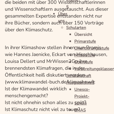
Klasse
die beiden mit über 300 Wissenschaftlerinnen
5
und Wissenschaftlern ausgetauscht. Aus dieser
Über
gesammelten Expertise entstanden nicht nur
uns
ihre Bücher, sondern auch über 150 Vorträge
Schularten
über den Klimaschutz.
Übersicht
Primarstufe
In ihrer Klimashow stellen ihnen nun Promis
Orientierungsstufe
wie Hannes Jaenicke, Eckart von Hirschhausen,
Mittelstufe
Louisa Dellert und MrWissen2Go ihre
Oberstufe
brennendsten Klimafragen, die in der
Vorbereitungsklasse
Öffentlichkeit heiß diskutiert werden
Schülerschaft
(www.klimawandel-buch.de/klimashow/):
Ausgezeichnet!
Ist der Klimawandel wirklich
Unesco-
menschengemacht?
Projekt-
Ist nicht ohnehin schon alles zu spät?
Schule
Ist Klimaschutz nicht viel zu teuer?
EMAS