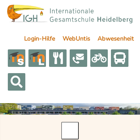
Login-Hilfe
WebUntis
Abwesenheit