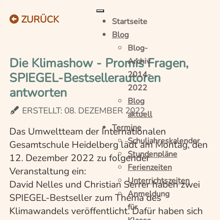
ZURÜCK
Startseite
Blog
Blog-
Die Klimashow - Promis Fragen,
Archiv
SPIEGEL-Bestsellerautoren
2014-
2022
antworten
Blog
ERSTELLT: 08. DEZEMBER 2022
aktuell
Termine
Das Umweltteam der Internationalen
Schuljahreskalender
Gesamtschule Heidelberg lädt am Montag, den
Stundenpläne
12. Dezember 2022 zu folgender
Ferienzeiten
Veranstaltung ein:
Unterrichtszeiten
David Nelles und Christian Serrer haben zwei
Anmeldung
SPIEGEL-Bestseller zum Thema des
für
Klimawandels veröffentlicht. Dafür haben sich