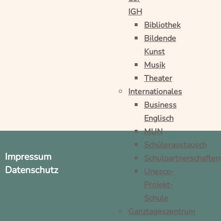
IGH
Bibliothek
Bildende
Kunst
Musik
Theater
Internationales
Business
Englisch
MUN
Schüleraustausch
Impressum
Schulpartnerschaften
Datenschutz
Unesco-
Projekt-
Schule
Ganztageszentrum