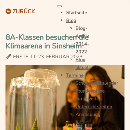
ZURÜCK
Startseite
Blog
Blog-
8A-Klassen besuchen die
Archiv
Klimaarena in Sinsheim
2014-
2022
ERSTELLT: 23. FEBRUAR 2023
Blog
aktuell
Termine
Schuljahreskalender
Stundenpläne
Ferienzeiten
Unterrichtszeiten
Anmeldung
für