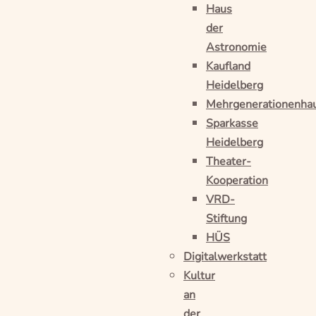
Haus
der
Astronomie
Kaufland
Heidelberg
Mehrgenerationenha
Sparkasse
Heidelberg
Theater-
Kooperation
VRD-
Stiftung
HÜS
Digitalwerkstatt
Kultur
an
der