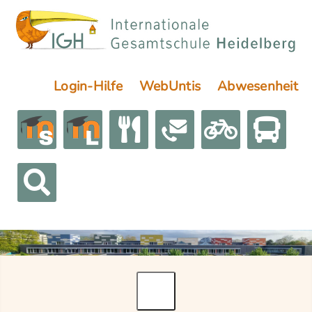
Login-Hilfe
WebUntis
Abwesenheit