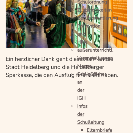
Schulordnung
Zuständigkeiten
Berufsorientierung
Prävention
und
Hilfe
außerunterrichtl.
Veranstaltungen
Ein herzlicher Dank geht dieses Jahr an die
Mensa
Stadt Heidelberg und die Heidelberger
Schließfächer
Sparkasse, die den Ausflug finanziert haben.
an
der
IGH
Infos
der
Schulleitung
Elternbriefe