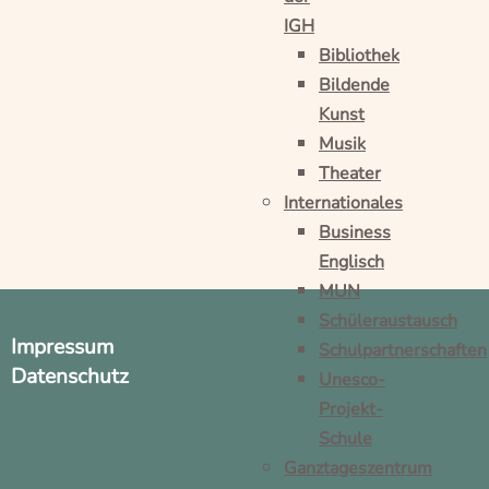
IGH
Bibliothek
Bildende
Kunst
Musik
Theater
Internationales
Business
Englisch
MUN
Schüleraustausch
Impressum
Schulpartnerschaften
Datenschutz
Unesco-
Projekt-
Schule
Ganztageszentrum