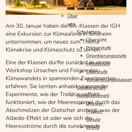
Klasse
5
Über
uns
Am 30. Januar haben die 8A-Klassen der IGH
Schularten
eine Exkursion zur Klimaarena in Sinsheim
Übersicht
unternommen, um neues zum Thema
Primarstufe
Klimakrise und Klimaschutz zu lernen.
Orientierungsstufe
Eine der Klassen durfte zunächst in einem
Mittelstufe
Workshop Ursachen und Folgen des
Oberstufe
Klimawandels in spannenden Experimenten
Vorbereitungsklasse
erfahren. Sie lernten anhand spannender
Schülerschaft
Experimente, wie der Treibhauseffekt
Ausgezeichnet!
funktioniert, wie der Meeresspiegel durch das
Unesco-
Abschmelzen der Gletscher ansteigt, was der
Projekt-
Albedo-Effekt ist oder wie sich die
Schule
Meeresströme durch die zunehmende
EMAS