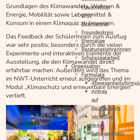
Grundlagen des Klimawandels, Wohnen &
Hausmeister
Energie, Mobilität sowie Lebensmittel &
SMV
Konsum in einem Klimaquiz zu beweisen.
Elternbeirat
Freundeskreis
Das Feedback der SchülerInnen zum Ausflug
Ehemalige
war sehr positiv, besonders durch die vielen
Beratungslehrerinnen
Experimente und interaktiven Elemente der
Schulsozialarbeit
Ausstellung, die den Klimawandel direkt
Organisation
erfahrbar machen. Außerdem wird das Thema
Formulare
im NWT-Unterricht erneut aufgegriffen und im
Abwesenheitsformul
Modul „Klimaschutz und erneuerbare Energien“
Antrag
vertieft.
auf
Beurlaubung
Verlassen
des
Schulgeländes