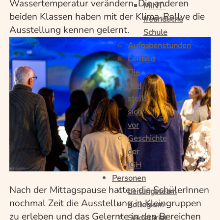
Wassertemperatur verändern. Die anderen
MINT-
beiden Klassen haben mit der Klima-Rallye die
freundliche
Ausstellung kennen gelernt.
Schule
Aufgabenstunden
Leitbild
Die
IGH
stellt
sich
vor
Geschichte
der
IGH
Personen
Nach der Mittagspause hatten die SchülerInnen
Leitungsteam
nochmal Zeit die Ausstellung in Kleingruppen
Kollegium
zu erleben und das Gelernte in den Bereichen
Sekretariat